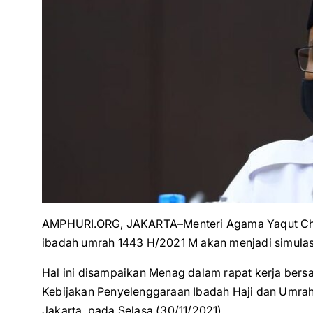
AMPHURI.ORG, JAKARTA–Menteri Agama Yaqut Cho
ibadah umrah 1443 H/2021 M akan menjadi simulasi
Hal ini disampaikan Menag dalam rapat kerja be
Kebijakan Penyelenggaraan Ibadah Haji dan Umrah 
Jakarta, pada Selasa (30/11/2021).