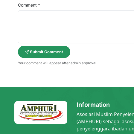
Comment *
Submit Comment
Your comment will appear after admin approval.
Information
Asosiasi Muslim Penyele
(AMPHURI) sebagai asosi
penyelenggara ibadah um