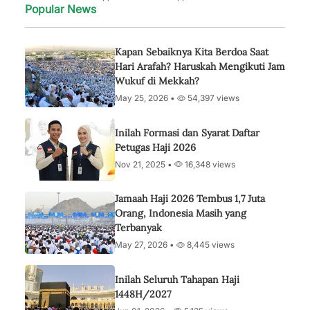
Popular News
Kapan Sebaiknya Kita Berdoa Saat
Hari Arafah? Haruskah Mengikuti Jam
Wukuf di Mekkah?
May 25, 2026 •
54,397 views
Inilah Formasi dan Syarat Daftar
Petugas Haji 2026
Nov 21, 2025 •
16,348 views
Jamaah Haji 2026 Tembus 1,7 Juta
Orang, Indonesia Masih yang
Terbanyak
May 27, 2026 •
8,445 views
Inilah Seluruh Tahapan Haji
1448H/2027