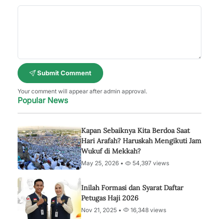
Submit Comment
Your comment will appear after admin approval.
Popular News
Kapan Sebaiknya Kita Berdoa Saat
Hari Arafah? Haruskah Mengikuti Jam
Wukuf di Mekkah?
May 25, 2026 •
54,397 views
Inilah Formasi dan Syarat Daftar
Petugas Haji 2026
Nov 21, 2025 •
16,348 views